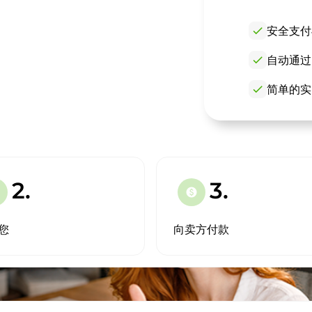
check
安全支付
check
自动通过
check
简单的实
！
2.
3.
paid
您
向卖方付款