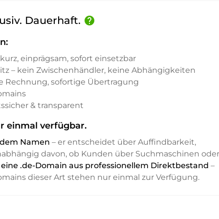
usiv. Dauerhaft.
help
n:
kurz, einprägsam, sofort einsetzbar
sitz – kein Zwischenhändler, keine Abhängigkeiten
e Rechnung, sofortige Übertragung
Domains
ssicher & transparent
r einmal verfügbar.
it dem Namen
– er entscheidet über Auffindbarkeit,
unabhängig davon, ob Kunden über Suchmaschinen ode
t eine .de-Domain aus professionellem Direktbestand
–
Domains dieser Art stehen nur einmal zur Verfügung.