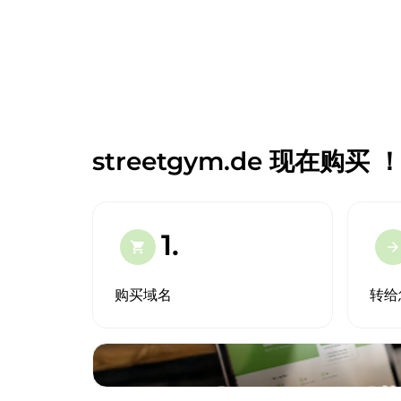
streetgym.de 现在购买 
1.
shopping_cart
arrow_forward
购买域名
转给